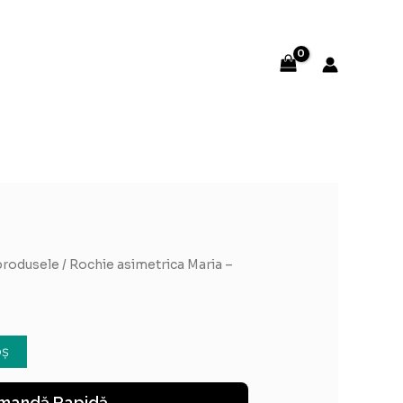
produsele
/ Rochie asimetrica Maria –
oș
mandă Rapidă