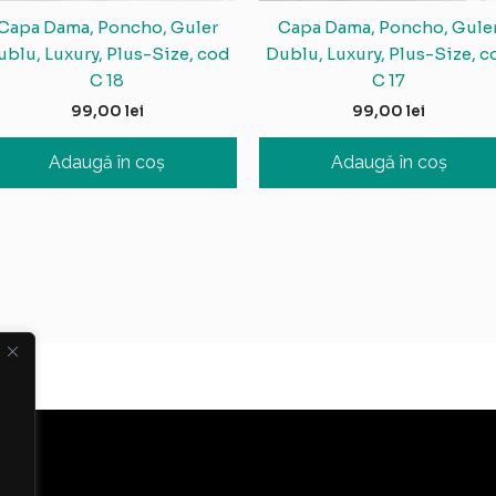
Capa Dama, Poncho, Guler
Capa Dama, Poncho, Gule
ublu, Luxury, Plus-Size, cod
Dublu, Luxury, Plus-Size, c
C 18
C 17
99,00
lei
99,00
lei
Adaugă în coș
Adaugă în coș