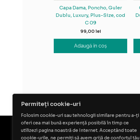
Capa Dama, Poncho, Guler
Dublu, Luxury, Plus-Size, cod
D
C 09
99,00
lei
Adaugă în coș
Permiteți cookie-uri
Folosim cookie-uri sau tehnologii similare pentru a-ți
oferi cea mai bună experiență posibilă în timp ce
utilizezi pagina noastră de Internet. Acceptând toate
cookie-urile, ne permiți să avem grijă de confortul tău