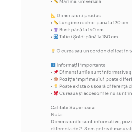
•
Mărime: universală
Dimensiuni produs
•
Lungime rochie: pana la 120 cm
•
Bust: până la 140 cm
•
Talie / Șold: până la 180 cm
O curea sau un cordon delicat în t
Informații importante
•
Dimensiunile sunt informative și
•
Poziția imprimeului poate diferi d
•
Poate exista o ușoară diferență d
•
Cureaua și accesoriile nu sunt in
Calitate Superioara:
Nota:
Dimensiunile sunt informative, poziti
diferenta de 2-3 cm potrivit masurato