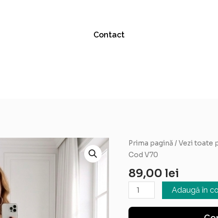
Contact
Cantitate
Prima pagină
/
Vezi toate 
Rochie
Cod V70
asimetrica
89,00
lei
Maria
-
Adaugă în c
Cod
V70
Co