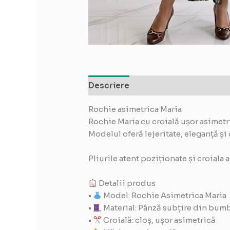
Descriere
Recenzii (0)
Rochie asimetrica Maria
Rochie Maria cu croială ușor asimetri
Modelul oferă lejeritate, eleganță și 
Pliurile atent poziționate și croiala
Detalii produs
•
Model: Rochie Asimetrica Maria
•
Material: Pânză subțire din bu
•
Croială: cloș, ușor asimetrică