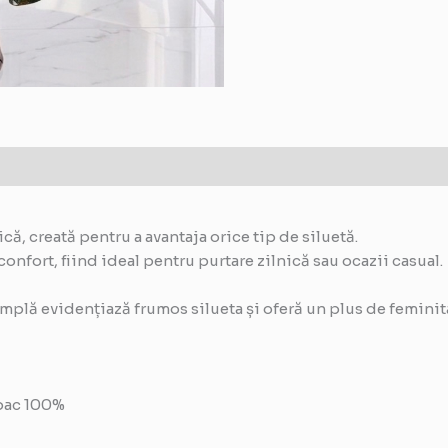
că, creată pentru a avantaja orice tip de siluetă.
confort, fiind ideal pentru purtare zilnică sau ocazii casual.
 amplă evidențiază frumos silueta și oferă un plus de feminit
mbac 100%