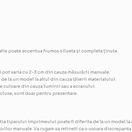
alie poate accentua frumos silueta și completa ținuta.
 pot varia cu 2-3 cm din cauza măsurării manuale.
e la un model la altul din cauza tăierii materialului.
e culoare din cauza luminii sau a ecranului.
cluse, sunt doar pentru prezentare.
a tiparului imprimeului poate fi diferita de la un model la al
rilor manuale. Va rugam sa retineti ca o usoara discrepanta d