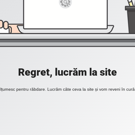
Regret, lucrăm la site
lțumesc pentru răbdare. Lucrăm câte ceva la site și vom reveni în curâ