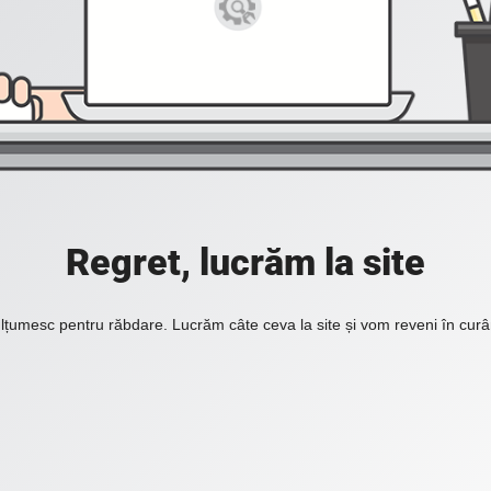
Regret, lucrăm la site
lțumesc pentru răbdare. Lucrăm câte ceva la site și vom reveni în curâ