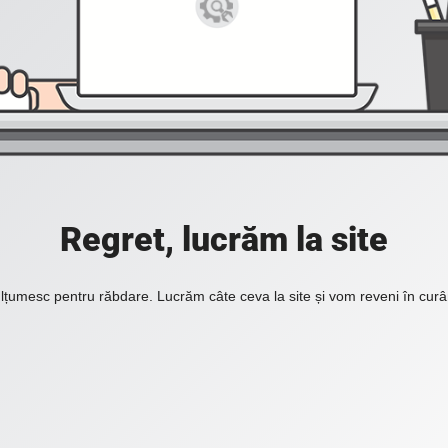
Regret, lucrăm la site
lțumesc pentru răbdare. Lucrăm câte ceva la site și vom reveni în curâ