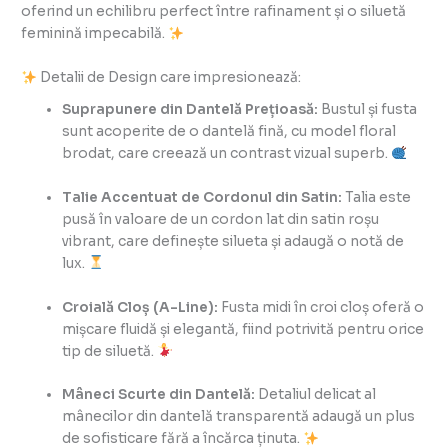
oferind un echilibru perfect între rafinament și o siluetă
feminină impecabilă.
Detalii de Design care impresionează:
Suprapunere din Dantelă Prețioasă:
Bustul și fusta
sunt acoperite de o dantelă fină, cu model floral
brodat, care creează un contrast vizual superb.
Talie Accentuat de Cordonul din Satin:
Talia este
pusă în valoare de un cordon lat din satin roșu
vibrant, care definește silueta și adaugă o notă de
lux.
Croială Cloș (A-Line):
Fusta midi în croi cloș oferă o
mișcare fluidă și elegantă, fiind potrivită pentru orice
tip de siluetă.
Mâneci Scurte din Dantelă:
Detaliul delicat al
mânecilor din dantelă transparentă adaugă un plus
de sofisticare fără a încărca ținuta.