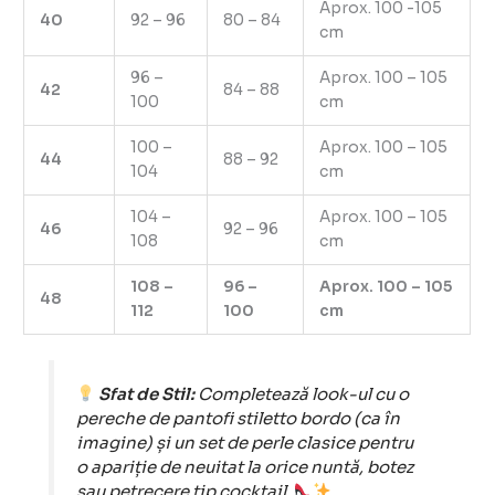
Aprox. 100 -105
40
92 – 96
80 – 84
cm
96 –
Aprox. 100 – 105
42
84 – 88
100
cm
100 –
Aprox. 100 – 105
44
88 – 92
104
cm
104 –
Aprox. 100 – 105
46
92 – 96
108
cm
108 –
96 –
Aprox. 100 – 105
48
112
100
cm
Sfat de Stil:
Completează look-ul cu o
pereche de pantofi stiletto bordo (ca în
imagine) și un set de perle clasice pentru
o apariție de neuitat la orice nuntă, botez
sau petrecere tip cocktail.