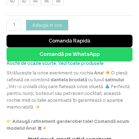
40
42
44
46
48
Adaugă în coș
Comandă Rapidă
Comandă pe WhatsApp
Rochii de ocazie scurte
,
Vezi toate produsele
Strălucește la orice eveniment cu rochia
Ana
!
O piesă
rafinată ce combină
dantela brodată
cu luxul
satinului
,
într-o croială cloș care flatează orice siluetă.
Perfectă
pentru nunți, botezuri sau petreceri cocktail, această
rochie midi cu talie accentuată îți garantează o apariție
memorabilă.
Adaugă rafinament garderobei tale! Comandă acum
modelul Ana!