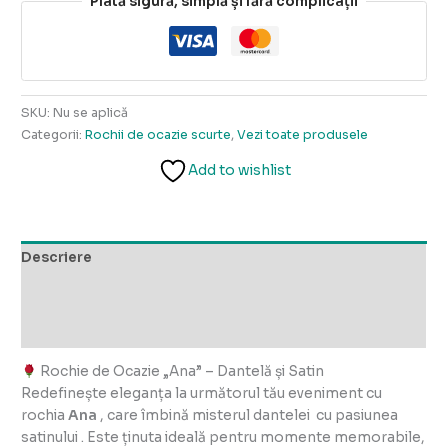
Plată sigură, simplă și fără complicații
SKU:
Nu se aplică
Categorii:
Rochii de ocazie scurte
,
Vezi toate produsele
Add to wishlist
Descriere
Informații suplimentare
Recenzii (0)
Rochie de Ocazie „Ana” – Dantelă și Satin
Redefinește eleganța la următorul tău eveniment cu
rochia
Ana
, care îmbină misterul dantelei cu pasiunea
satinului . Este ținuta ideală pentru momente memorabile,