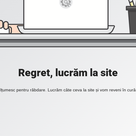
Regret, lucrăm la site
lțumesc pentru răbdare. Lucrăm câte ceva la site și vom reveni în curâ