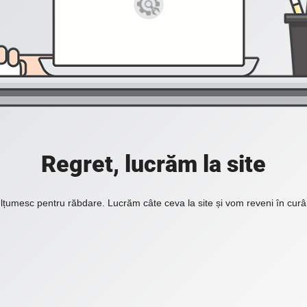
Regret, lucrăm la site
lțumesc pentru răbdare. Lucrăm câte ceva la site și vom reveni în curâ