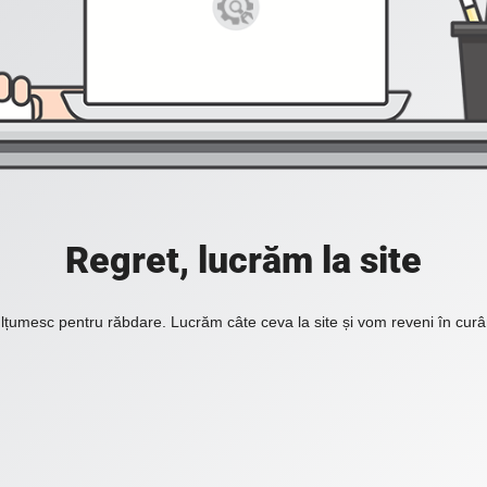
Regret, lucrăm la site
lțumesc pentru răbdare. Lucrăm câte ceva la site și vom reveni în curâ