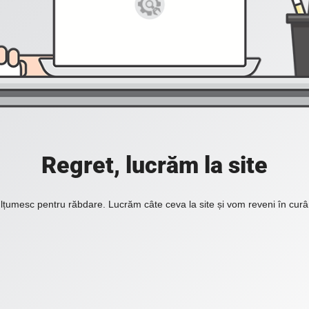
Regret, lucrăm la site
lțumesc pentru răbdare. Lucrăm câte ceva la site și vom reveni în curâ