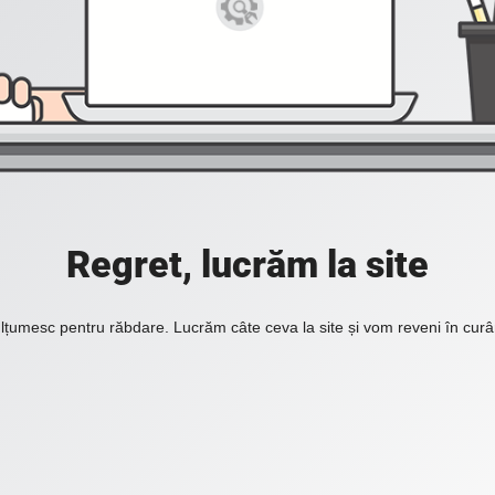
Regret, lucrăm la site
lțumesc pentru răbdare. Lucrăm câte ceva la site și vom reveni în curâ