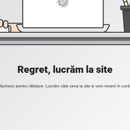
Regret, lucrăm la site
lțumesc pentru răbdare. Lucrăm câte ceva la site și vom reveni în curâ