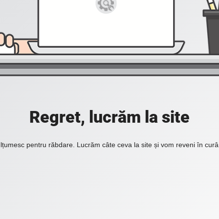
Regret, lucrăm la site
lțumesc pentru răbdare. Lucrăm câte ceva la site și vom reveni în curâ