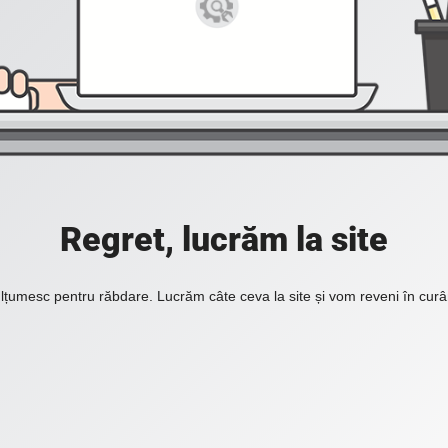
Regret, lucrăm la site
lțumesc pentru răbdare. Lucrăm câte ceva la site și vom reveni în curâ