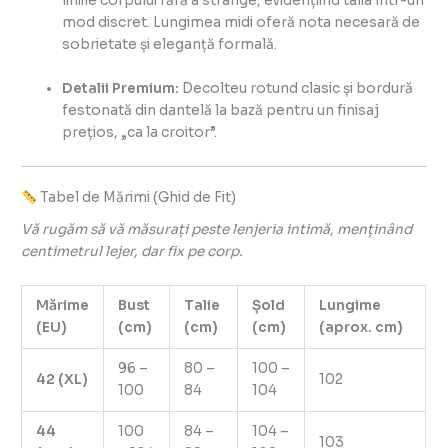
liniile corpului fără a strânge, evidențiind talia într-un
mod discret. Lungimea midi oferă nota necesară de
sobrietate și eleganță formală.
Detalii Premium:
Decolteu rotund clasic și bordură
festonată din dantelă la bază pentru un finisaj
prețios, „ca la croitor”.
Tabel de Mărimi (Ghid de Fit)
Vă rugăm să vă măsurați peste lenjeria intimă, menținând
centimetrul lejer, dar fix pe corp.
Mărime
Bust
Talie
Șold
Lungime
(EU)
(cm)
(cm)
(cm)
(aprox. cm)
96 –
80 –
100 –
42 (XL)
102
100
84
104
44
100
84 –
104 –
103