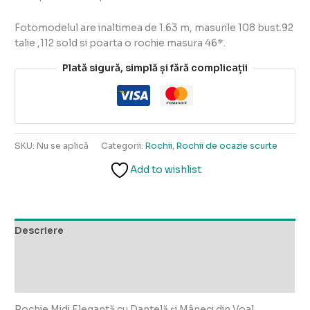
Fotomodelul are inaltimea de 1.63 m, masurile 108 bust.92
talie ,112 sold si poarta o rochie masura 46*.
Plată sigură, simplă și fără complicații
SKU:
Nu se aplică
Categorii:
Rochii
,
Rochii de ocazie scurte
Add to wishlist
Descriere
Informații suplimentare
Recenzii (0)
Rochie Midi Elegantă cu Dantelă și Mâneci din Voal