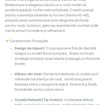
Redescoperă eleganța clasică cu o notă modernă
purtând această rochie midi sofisticată. Creată special
pentru a avantaja siluetele cu forme (mărimi 42-48),
această piesă vestimentară este alegerea perfectă
pentru nunți, botezuri, gale sau evenimente cocktail unde
vrei să emani încredere și rafinament.
Caracteristici Principale
Design de Impact:
O suprapunere fină din dantelă
neagră cu model floral complex, Acest contrast
strategic subțiază vizual silueta și adaugă profunzime
ținutei.
Mâneci din Voal:
Elementul distinctiv al rochiei sunt
mânecile trei sferturi din voal , semitransparent.
Acestea oferă o acoperire lejeră, feminină și fluidă,
fiind ideale pentru orice sezon.
Croială Flatantă (Tip Creion):
Urmărește delicat