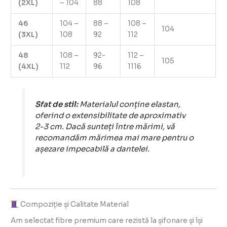
(2XL)
– 104
88
108
46
104 –
88 –
108 –
104
(3XL)
108
92
112
48
108 –
92-
112 –
105
(4XL)
112
96
1116
Sfat de stil:
Materialul conține elastan,
oferind o extensibilitate de aproximativ
2-3 cm. Dacă sunteți între mărimi, vă
recomandăm mărimea mai mare pentru o
așezare impecabilă a dantelei.
Compoziție și Calitate Material
Am selectat fibre premium care rezistă la șifonare și își