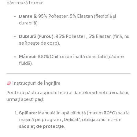
păstrează forma:
Dantelă:
95% Poliester, 5% Elastan (flexibilă și
durabilă).
Dublură (Furou):
95% Poliester , 5% Elastan (fină, nu
se lipește de corp).
Mâneci:
100% Chiffon de înaltă densitate (cădere
fluidă).
Instrucțiuni de Îngrijire
Pentru a păstra aspectul nou al dantelei și finețea voalului,
urmați acești pași:
Spălare:
Manuală în apă călduță (maxim
30°C
) sau la
mașină pe program „Delicat”, obligatoriu într-un
săculeț de protecție
.