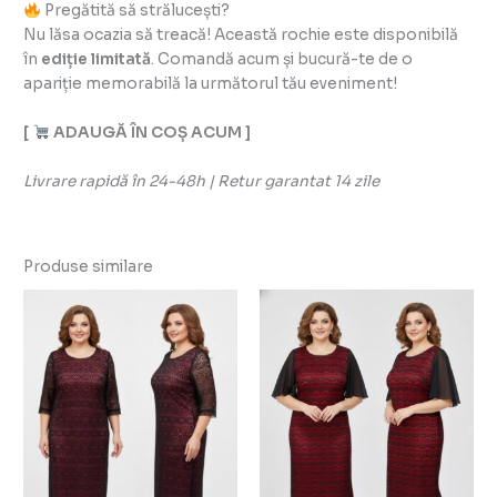
Pregătită să strălucești?
Nu lăsa ocazia să treacă! Această rochie este disponibilă
în
ediție limitată
. Comandă acum și bucură-te de o
apariție memorabilă la următorul tău eveniment!
[
ADAUGĂ ÎN COȘ ACUM ]
Livrare rapidă în 24-48h | Retur garantat 14 zile
Produse similare
Acest
Ac
produs
pr
are
ar
mai
ma
multe
mu
variații.
vari
Opțiunile
Opț
pot
po
fi
fi