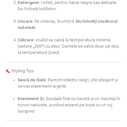
Detergent:
Lichid, pentru haine negre sau delicate.
Nu folosiți înălbitor.
Uscare:
Pe umeraș, la umbră.
Nu folosiți uscătorul
automat.
Călcare:
Voalul se calcă la temperatură minimă
(setare „Silk”) cu abur. Dantela se calcă doar pe dos,
la temperatură joasă.
Styling Tips
Seară de Gală:
Pantofi stiletto negri, plic elegant și
cercei statement argintii.
Eveniment Zi:
Sandale fine cu baretă și un machiaj în
tonuri naturale, punând accent pe buze cu un ruj
burgund.