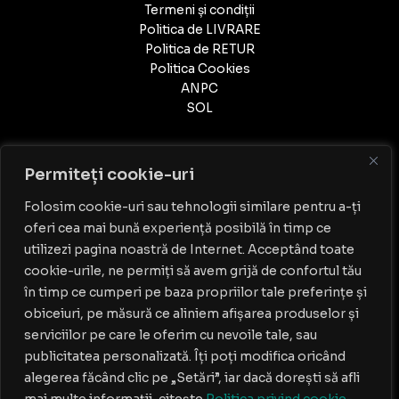
Termeni și condiții
Politica de LIVRARE
Politica de RETUR
Politica Cookies
ANPC
SOL
Permiteți cookie-uri
Folosim cookie-uri sau tehnologii similare pentru a-ți
oferi cea mai bună experiență posibilă în timp ce
Contact
utilizezi pagina noastră de Internet. Acceptând toate
cookie-urile, ne permiți să avem grijă de confortul tău
PROGRAM: Luni-Vineri: 9:00 - 18:00
în timp ce cumperi pe baza propriilor tale preferințe și
0749.139.933
obiceiuri, pe măsură ce aliniem afișarea produselor și
AMA BOUTIQUE SRL
serviciilor pe care le oferim cu nevoile tale, sau
CIF: 38995816
publicitatea personalizată. Îți poți modifica oricând
Nr. Reg. Com.: J40/3350/2018
Str.Melodiei nr.62,sect 2, Bucuresti
alegerea făcând clic pe „Setări”, iar dacă dorești să afli
contact@dress-lovers.ro