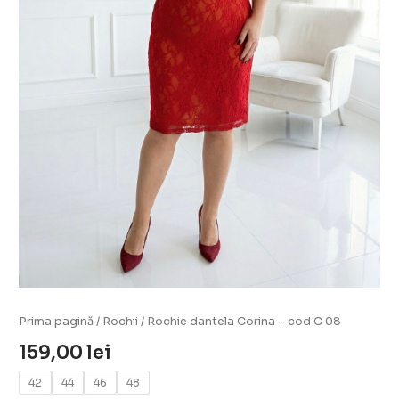
Prima pagină
/
Rochii
/ Rochie dantela Corina – cod C 08
159,00
lei
42
44
46
48