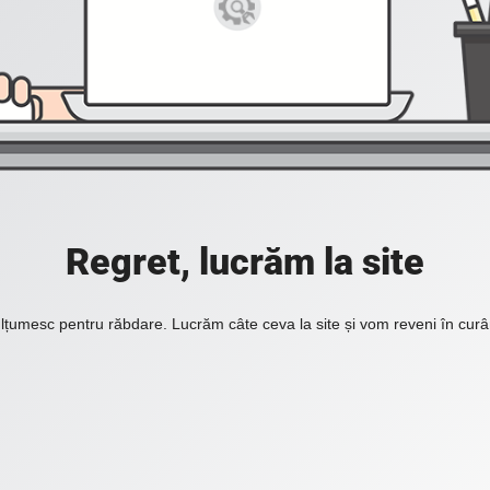
Regret, lucrăm la site
lțumesc pentru răbdare. Lucrăm câte ceva la site și vom reveni în curâ