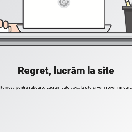
Regret, lucrăm la site
lțumesc pentru răbdare. Lucrăm câte ceva la site și vom reveni în curâ