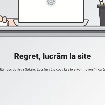
Regret, lucrăm la site
lțumesc pentru răbdare. Lucrăm câte ceva la site și vom reveni în curâ