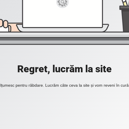
Regret, lucrăm la site
lțumesc pentru răbdare. Lucrăm câte ceva la site și vom reveni în curâ