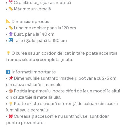
•
Croială: cloș, ușor asimetrică
•
Mărime: universală
Dimensiuni produs
•
Lungime rochie: pana la 120 cm
•
Bust: până la 140 cm
•
Talie / Șold: până la 180 cm
O curea sau un cordon delicat în talie poate accentua
frumos silueta și completa ținuta.
Informații importante
•
Dimensiunile sunt informative și pot varia cu 2-3 cm
din cauza măsurării manuale.
•
Poziția imprimeului poate diferi de la un model la altul
din cauza tăierii materialului.
•
Poate exista o ușoară diferență de culoare din cauza
luminii sau a ecranului.
•
Cureaua și accesoriile nu sunt incluse, sunt doar
pentru prezentare.