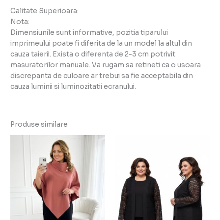
Calitate Superioara:
Nota:
Dimensiunile sunt informative, pozitia tiparului
imprimeului poate fi diferita de la un model la altul din
cauza taierii. Exista o diferenta de 2-3 cm potrivit
masuratorilor manuale. Va rugam sa retineti ca o usoara
discrepanta de culoare ar trebui sa fie acceptabila din
cauza luminii si luminozitatii ecranului.
Produse similare
Ac
pr
ar
ma
mu
vari
Opț
po