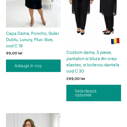
fi
al
în
pa
pro
Capa Dama, Poncho, Guler
Dublu, Luxury, Plus-Size,
cod C 18
Costum dama, 3 piese,
99,00
lei
pantalon si bluza din crep
elastec, si bolerou dantela
Adaugă în coș
cod C 30
299,00
lei
Selectează
opțiunile