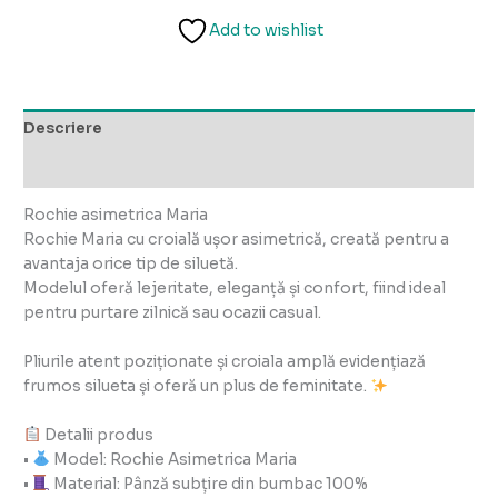
Add to wishlist
Descriere
Recenzii (0)
Rochie asimetrica Maria
Rochie Maria cu croială ușor asimetrică, creată pentru a
avantaja orice tip de siluetă.
Modelul oferă lejeritate, eleganță și confort, fiind ideal
pentru purtare zilnică sau ocazii casual.
Pliurile atent poziționate și croiala amplă evidențiază
frumos silueta și oferă un plus de feminitate.
Detalii produs
•
Model: Rochie Asimetrica Maria
•
Material: Pânză subțire din bumbac 100%