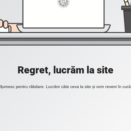
Regret, lucrăm la site
lțumesc pentru răbdare. Lucrăm câte ceva la site și vom reveni în curâ