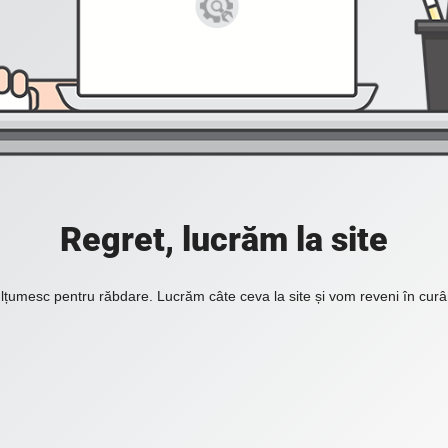
Regret, lucrăm la site
lțumesc pentru răbdare. Lucrăm câte ceva la site și vom reveni în curâ