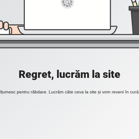
Regret, lucrăm la site
lțumesc pentru răbdare. Lucrăm câte ceva la site și vom reveni în curâ