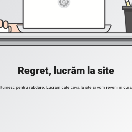
Regret, lucrăm la site
lțumesc pentru răbdare. Lucrăm câte ceva la site și vom reveni în curâ