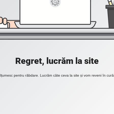
Regret, lucrăm la site
lțumesc pentru răbdare. Lucrăm câte ceva la site și vom reveni în curâ