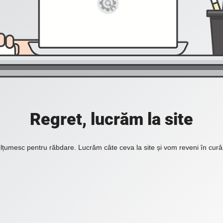
Regret, lucrăm la site
lțumesc pentru răbdare. Lucrăm câte ceva la site și vom reveni în curâ