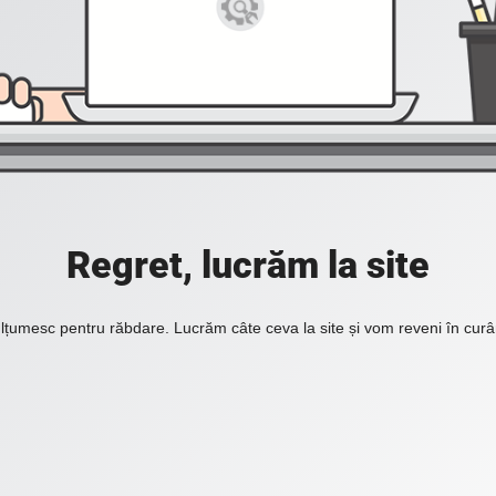
Regret, lucrăm la site
lțumesc pentru răbdare. Lucrăm câte ceva la site și vom reveni în curâ