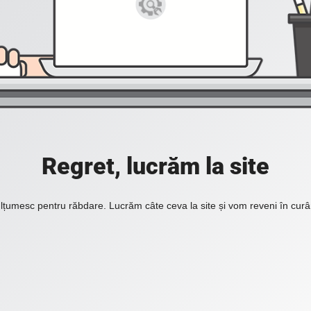
Regret, lucrăm la site
lțumesc pentru răbdare. Lucrăm câte ceva la site și vom reveni în curâ