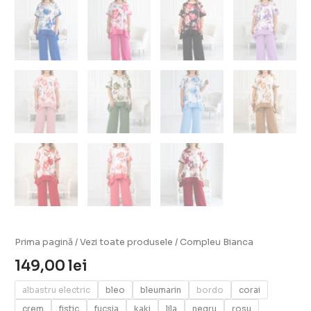
Prima pagină
/
Vezi toate produsele
/ Compleu Bianca
149,00
lei
albastru electric
bleo
bleumarin
bordo
corai
crem
fistic
fucsia
kaki
lila
negru
rosu