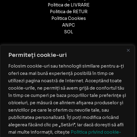
Politica de LIVRARE
Politica de RETUR
Politica Cookies
ANPC
SOL
Permiteți cookie-uri
Folosim cookie-uri sau tehnologii similare pentru a-ți
oferi cea mai bună experiență posibilă în timp ce
Contact
utilizezi pagina noastră de Internet. Acceptând toate
cookie-urile, ne permiți să avem grijă de confortul tău
PROGRAM: Luni-Vineri: 9:00 - 18:00
în timp ce cumperi pe baza propriilor tale preferințe și
0749.139.933
obiceiuri, pe măsură ce aliniem afișarea produselor și
AMA BOUTIQUE SRL
serviciilor pe care le oferim cu nevoile tale, sau
CIF: 38995816
publicitatea personalizată. Îți poți modifica oricând
Nr. Reg. Com.: J40/3350/2018
Str.Melodiei nr.62,sect 2, Bucuresti
alegerea făcând clic pe „Setări”, iar dacă dorești să afli
contact@dress-lovers.ro
mai multe informații, citește
Politica privind cookie-