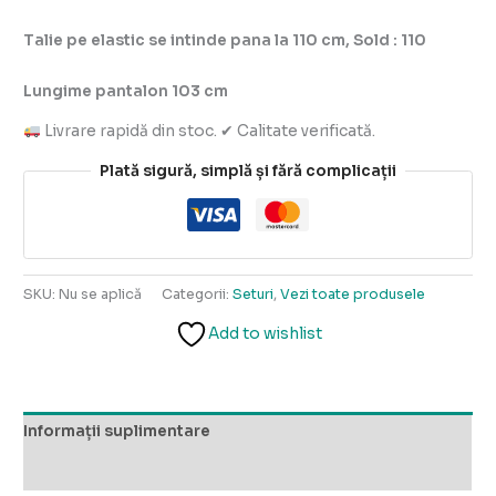
Talie pe elastic se intinde pana la 110 cm,
Sold : 110
Lungime pantalon 103 cm
Livrare rapidă din stoc. ✔ Calitate verificată.
Plată sigură, simplă și fără complicații
SKU:
Nu se aplică
Categorii:
Seturi
,
Vezi toate produsele
Add to wishlist
Informații suplimentare
Recenzii (0)