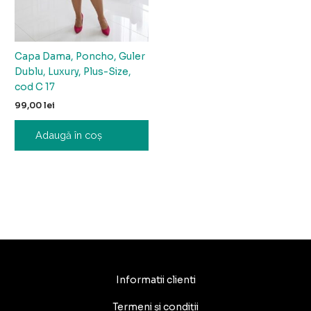
Capa Dama, Poncho, Guler
Dublu, Luxury, Plus-Size,
cod C 17
99,00
lei
Adaugă în coș
Informatii clienti
Termeni și condiții