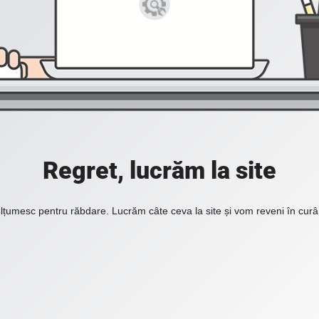
Regret, lucrăm la site
lțumesc pentru răbdare. Lucrăm câte ceva la site și vom reveni în curâ