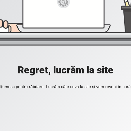
Regret, lucrăm la site
lțumesc pentru răbdare. Lucrăm câte ceva la site și vom reveni în curâ