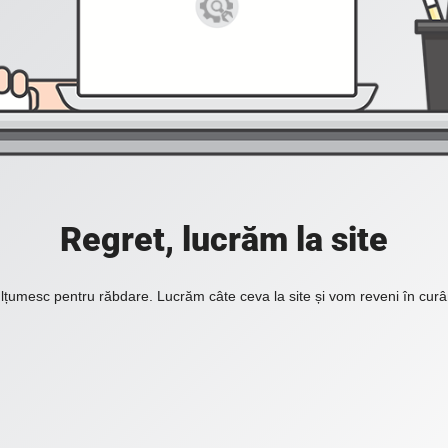
Regret, lucrăm la site
lțumesc pentru răbdare. Lucrăm câte ceva la site și vom reveni în curâ