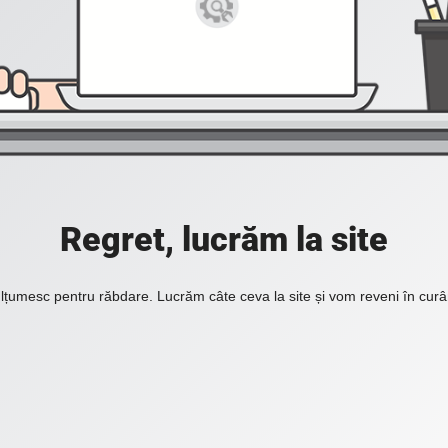
Regret, lucrăm la site
lțumesc pentru răbdare. Lucrăm câte ceva la site și vom reveni în curâ