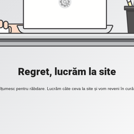
Regret, lucrăm la site
lțumesc pentru răbdare. Lucrăm câte ceva la site și vom reveni în curâ