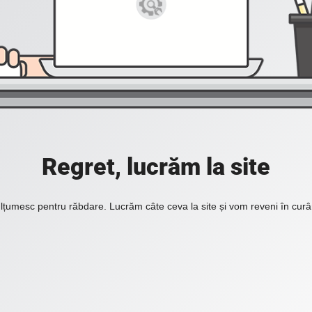
Regret, lucrăm la site
lțumesc pentru răbdare. Lucrăm câte ceva la site și vom reveni în curâ