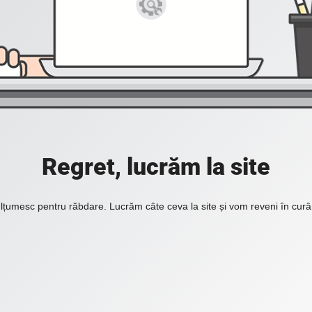
Regret, lucrăm la site
lțumesc pentru răbdare. Lucrăm câte ceva la site și vom reveni în curâ