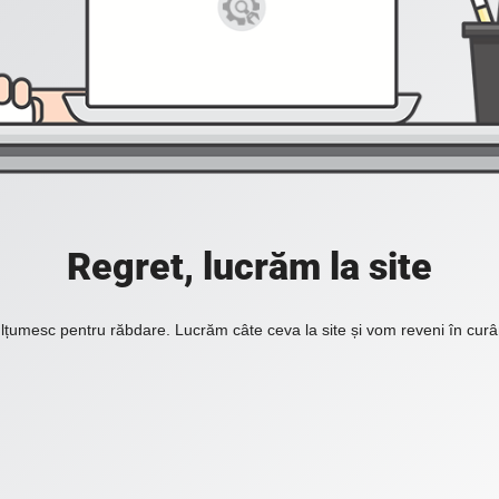
Regret, lucrăm la site
lțumesc pentru răbdare. Lucrăm câte ceva la site și vom reveni în curâ