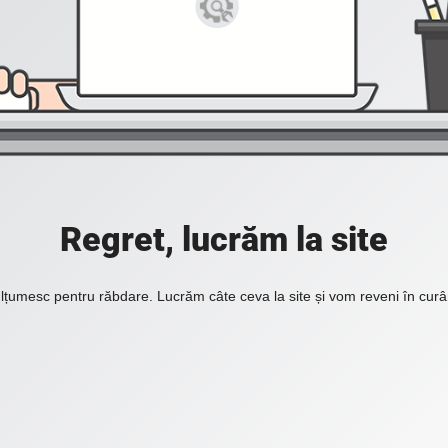
Regret, lucrăm la site
lțumesc pentru răbdare. Lucrăm câte ceva la site și vom reveni în curâ