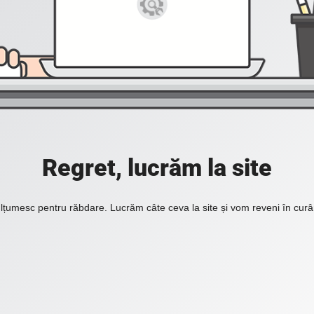
Regret, lucrăm la site
lțumesc pentru răbdare. Lucrăm câte ceva la site și vom reveni în curâ