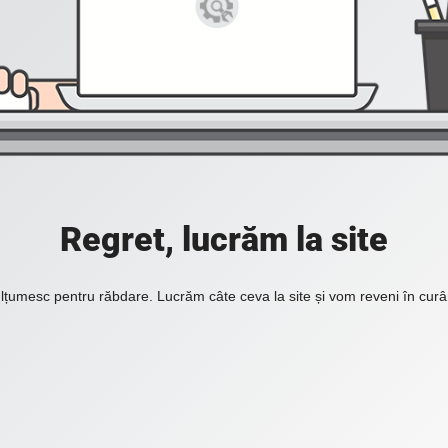
Regret, lucrăm la site
lțumesc pentru răbdare. Lucrăm câte ceva la site și vom reveni în curâ