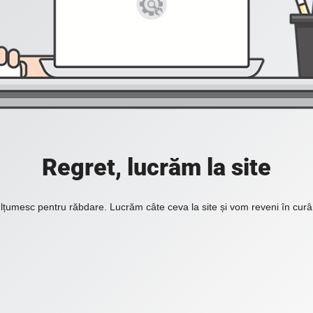
Regret, lucrăm la site
lțumesc pentru răbdare. Lucrăm câte ceva la site și vom reveni în curâ