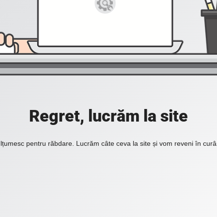
Regret, lucrăm la site
lțumesc pentru răbdare. Lucrăm câte ceva la site și vom reveni în curâ