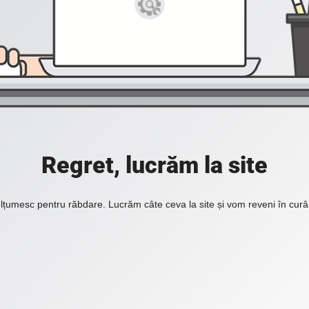
Regret, lucrăm la site
lțumesc pentru răbdare. Lucrăm câte ceva la site și vom reveni în curâ