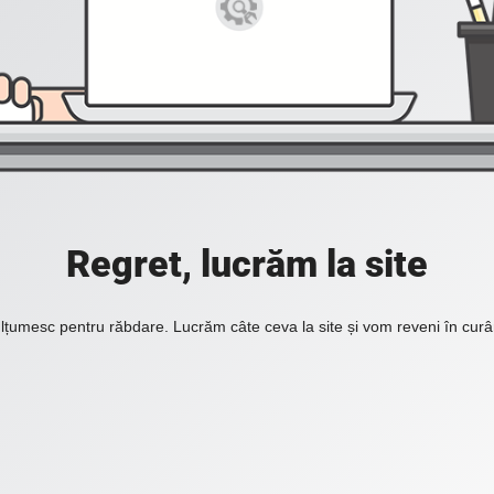
Regret, lucrăm la site
lțumesc pentru răbdare. Lucrăm câte ceva la site și vom reveni în curâ