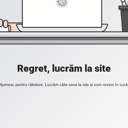
Regret, lucrăm la site
lțumesc pentru răbdare. Lucrăm câte ceva la site și vom reveni în curâ