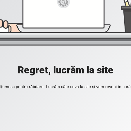
Regret, lucrăm la site
lțumesc pentru răbdare. Lucrăm câte ceva la site și vom reveni în curâ