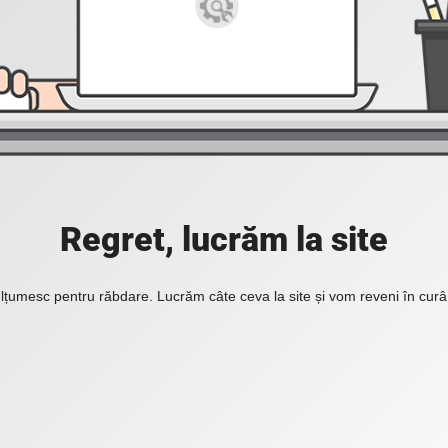
Regret, lucrăm la site
lțumesc pentru răbdare. Lucrăm câte ceva la site și vom reveni în curâ