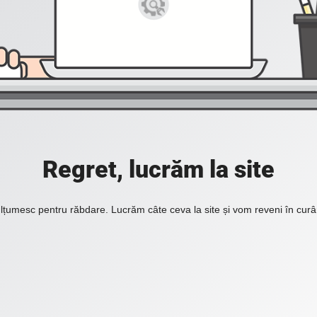
Regret, lucrăm la site
lțumesc pentru răbdare. Lucrăm câte ceva la site și vom reveni în curâ