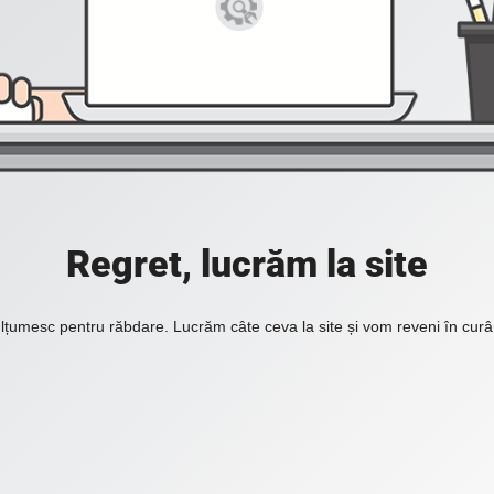
Regret, lucrăm la site
lțumesc pentru răbdare. Lucrăm câte ceva la site și vom reveni în curâ