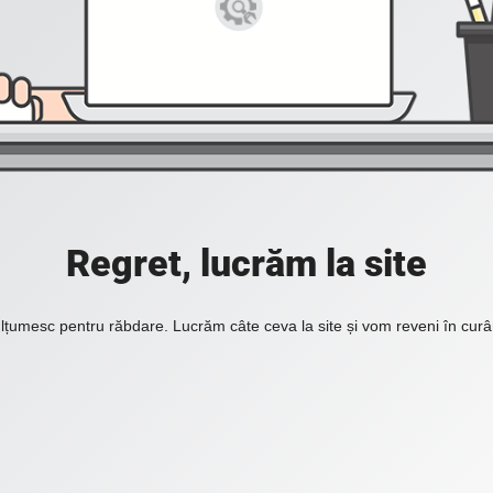
Regret, lucrăm la site
lțumesc pentru răbdare. Lucrăm câte ceva la site și vom reveni în curâ