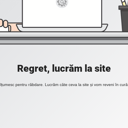
Regret, lucrăm la site
lțumesc pentru răbdare. Lucrăm câte ceva la site și vom reveni în curâ